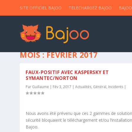
SITE OFFICIEL BAJOO
TELECHARGEZ BAJOO
BAJOO
MOIS :
FÉVRIER 2017
FAUX-POSITIF AVEC KASPERSKY ET
SYMANTEC/NORTON
Par
Guillaume
|
Fév 3, 2017
|
Actualités
,
Général
,
Incidents
|
Nous avons été prévenu que ces 2 gammes de solution
sécurité bloquaient le téléchargement et/ou l’installatio
Bajoo.